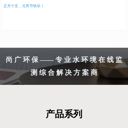
目。 为积极响应这一政策，助力用户产业升级，HEYL硬度分析仪2026年
正月十五，元宵节快乐！
为广大老用户带来“以旧换新”活动。 聚焦用户痛点：英文界面成操作瓶
颈，全中文新品应需而来 据大量用户反馈，早期使用的TESTOMAT ECO®
系列硬度分析仪采用英文操作界面，日常参数设置、报警信息解读往往依
赖翻译或操作经验，给现场维护带来不便。为此，HEYL推荐用户升级至全
新的Testomat® EVO TH系列。该系列产品配备全中文菜单，更贴合国内操
作习惯，同时搭载更强的校准功能和更高的测量稳定性，可广泛应用于锅
炉、制药、食品饮料等对硬度精度要求严格的行业。 除ECO系列外，
Testomat 2000®系列、808系列以及早期CL/Fe/PO₄...
尚 广 环 保 —— 专 业 水 环 境 在 线 监
测 综 合 解 决 方 案 商
产品系列