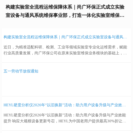
障体系｜尚广环保正式成立实验
五一劳动节放假通知
业部，打造一体化实验室维保维
构建实验室全流程运维保障体系｜尚广环保正式成立实验室设备与通风系统维保事业部，打造一体化实验室维保维修升级解决方案
近日，为精准适配科研、检测、工业等领域实验室专业化运维需求，赋能
行业高质量发展，尚广环保公司在原来实验室维保业务模块的基础上，正
式挂牌成立实验室设备与通风系统维保事业部（简称实验室BU）。 此次新
事业部的组建，是公司深耕实验室配套服务领域、完善产业服务体系的重
要战略举措，标志着公司维保服务业务向实验室系统化、一体化综合服务
五一劳动节放假通知
领域全面拓展，开启企业专业化、相关多元化发展新征程。 随着国内科研
创新、质量检测、生物医药、化工环保等行业的高速发展，实验室工作中
的一些困难也逐渐凸显出来，比如人手不足、装备陈旧、环境应急事件与
日俱增等。 一直以来环境工作者们都是“一人饰多角”，日常工作中一个人
都集采样员、司机、搬运工、化验员等多个任务于一身，在这种时间紧任
HEYL硬度分析仪2026年“以旧换新”活动：助力用户设备升级与产业效能提升
务重而人手不足、环境应急事件与日俱增的背景下，完成日常环境监测工
作已属不易，还需肩负日常设备的运维调校更是难上加难，再者仪器设备
HEYL硬度分析仪2026年“以旧换新”活动：助力用户设备升级与产业效能
维修维护工作不在化验人员技术范畴。 立足行业发展痛点与市场需求，尚
提升 响应大规模设备更新号召，HEYL为中国老用户提供最高30%折让优
广环保全新成立的实验室设备与通风系统维保事业部，聚...
惠及专属升级方案 国家发展改革委、财政部联合印发《关于2026年实施大
规模设备更新和消费品以旧换新政策的通知》，明确继续支持设备更新项