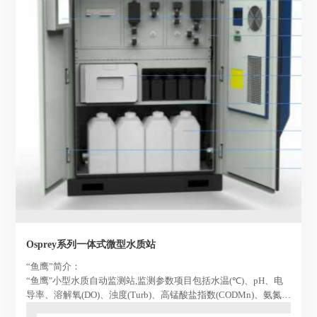
Osprey系列一体式微型水质站
“鱼鹰”简介：
“鱼鹰"小型水质自动监测站,监测参数项目包括水温(℃)、pH、电
导率、溶解氧(DO)、浊度(Turb)、高锰酸盐指数(CODMn)、氨氮
(NH4-N)、总磷(TP)、总氮(TN),用于实时监测河涌、湖泊、水库等