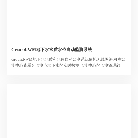
Ground-WM地下水水质水位自动监测系统
Ground-WM地下水水质和水位自动监测系统依托无线网络,可在监
测中心查看各监测点地下水的实时数据,监测中心的监测管理软件
能够实现数据的远程采集、远程监测,从而实现地下水的原位实时
监测,掌握地下水动态变化及其规律，为地下水资源管理提供决策
依据。