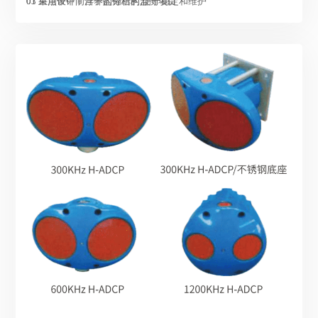
01 重点设计了营养盐分析的监测项目
03 采用带中间浮子的锚结构,便于稳定和维护