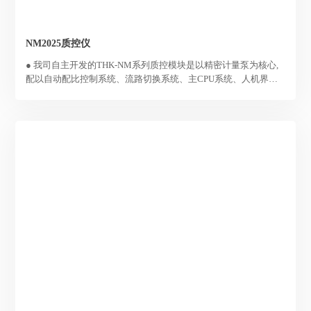
NM2025质控仪
● 我司自主开发的THK-NM系列质控模块是以精密计量泵为核心,
配以自动配比控制系统、流路切换系统、主CPU系统、人机界面
系统,可以完成对不具有自动质控功能的分析仪器单独进行配备，
● 通过标液、纯水、样水的多种模式的配比,流路切换,完成将质控
样、纯水、加标回收样切换输入至分析仪器的功能,并可以与分析
仪器的触发信号、通讯信号或者PLC系统的控制信号进行联动,达
到分析仪器自动进行质控(包括平行样分析、标样核查、质控样分
析等)的功能,以保证自动分析数据的准确性、可靠性。