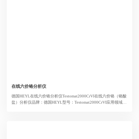
在线六价铬分析仪
德国HEYL在线六价铬分析仪Testomat2000CrVI在线六价铬（铬酸
盐）分析仪品牌：德国HEYL型号：Testomat2000CrVI应用领域：
可应用于地表水，市政污水，工业污染源，电镀过程水等的在线
监测