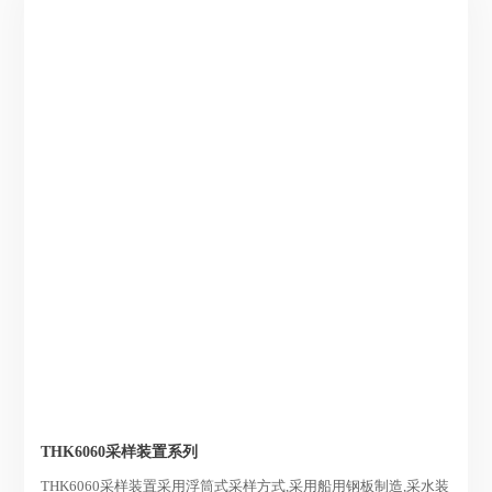
THK6060采样装置系列
THK6060采样装置采用浮筒式采样方式,采用船用钢板制造,采水装