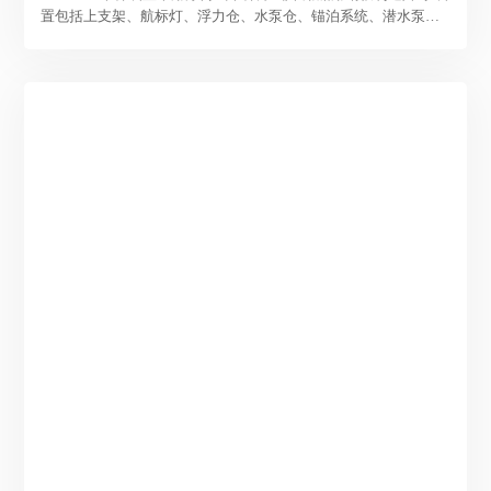
置包括上支架、航标灯、浮力仓、水泵仓、锚泊系统、潜水泵、
管路和GPS等。采水装置具有双泵双管路,一用一备用,保障水站正
常取水。GPS可以对采水浮筒实时定位。可定制。