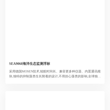
SEA9060海洋生态监测浮标
采用德国MOSEN技术,续航时间长、兼容更多种仪器、内置通讯模
块;独特的抑制藻类生长附着的设计,不用担心藻类的影响,全球独有
技术,海水监测人工维护周期30天以上。