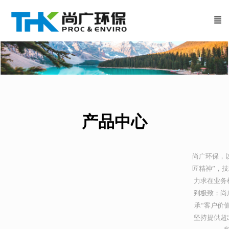
产品中心
尚广环保，
匠精神”，
力求在业务
到极致；尚
承“客户价
坚持提供超