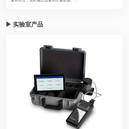
速和水位，实时输出流量和水量数据。
淘金者-SL使用垂直波束声学换能器测量水位，精度达±0.003米，
长期稳定，不受大气压变化的影响。
▶ 实验室产品
仪器不需要校准，测速精度也不受水生物附着影响，并且可以很
容易地安装在岸边、桥墩边或其它水中的垂直建筑物旁。
超窄的波束指向角（1.4°）和最大限度的旁瓣抑制（＞60dB）大