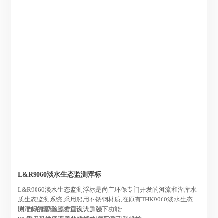
L&R9060淡水生态监测浮标
L&R9060淡水生态监测浮标是尚广环保专门开发的河流和湖库水
质生态监测系统,采用船用不锈钢材质,在原有THK9060淡水生态监
测浮标的基础上,着重设计了以下功能:
02 自动清洗除藻方面大大加强