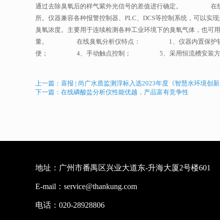
通过去除臭氧后的样气紫外光信号的差值进行确定。 在线臭
所。仪器兼容各种报警控制器、PLC、DCS等控制系统，可
臭氧浓度。主要用于连续检测各种工业环境下的臭氧气体，也可
量。 在线臭氧分析仪特点： 1、仪器内置保护软件
便； 4、手动触点控制； 5、采用恒流槽安装方式
上一篇：喜报 | 尚广水质监测浮标入选2023年度《智慧水环境创
下一篇：在线磷酸盐分析仪性能优越，产品富有竞争性
地址：广州市番禺区兴业大道东-升海大厦2号楼601
E-mail：service@thankung.com
电话：020-28928806