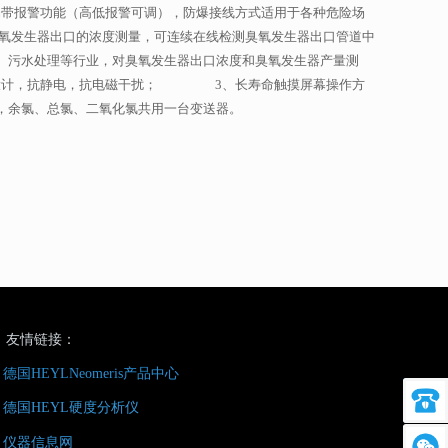
带报警功能（高低报警可调），防爆接线方式适用于各种危险场
氧发生器出口的浓度测量，可连续在线检测臭氧发生器出口管道中
、污水处理等行业，对臭氧发生器出口浓度和臭氧发生器产量测
计，抗静电，抗电磁干扰； 3、长寿命触摸屏幕操作方
、总氯、二氧化氯共用一台变送器。
友情链接：
德国HEYLNeomeris产品中心
联系电话
德国HEYL硬度分析仪
仪器信息网