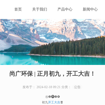
首页
关于我们
产品中心
新闻中心
尚广环保 | 正月初九，开工大吉！
发布于： 2024-02-18 09:21
分类：
公告
㊗️❷⓿❷❹
初九
开工大吉
🧧