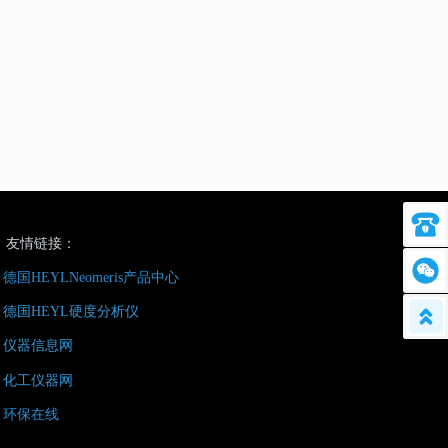
联系电话
友情链接：
德国HEYLNeomeris产品中心
德国HEYL硬度分析仪
返回
仪器信息网
化工仪器网
环保在线