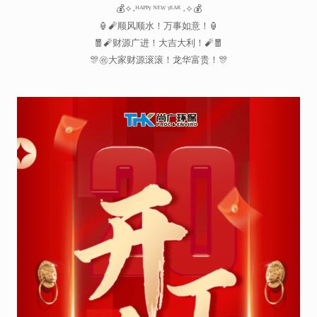
💰✧˖ᴴᴬᴾᴾᵞ ᴺᴱᵂ ᵞᴱᴬᴿ ˖✧💰
🏮🧨顺风顺水！万事如意！🏮
🧧🧨财源广进！大吉大利！🧨🧧
🎊㊗️大家财源滚滚！龙华富贵！🎊