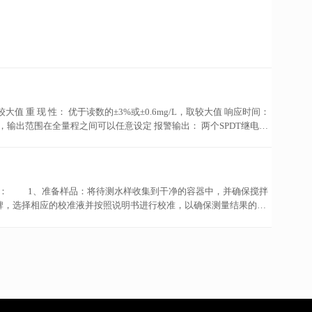
针对水在使用过程中对金属产生腐蚀和结垢作用的问题，通过投加化
，取较大值 重 现 性： 优于读数的±3%或±0.6mg/L，取较大值 响应时间：
输出，输出范围在全量程之间可以任意设定 报警输出： 两个SPDT继电
A 4X（室内）/ IEC 529（IP66），有空气吹扫接口。试剂瓶的箱子防
动清洗、自动填充试剂的全自动分析 ● 可连续运行30 天，无需任何维
清洗，没有记忆效应 ● 隔热系统设计- 保证化学反应在恒温条件下
项： 1、准备样品：将待测水样收集到干净的容器中，并确保搅拌
，选择相应的校准液并按照说明书进行校准，以确保测量结果的准
洁干净并关闭。 在操作余氯分析仪时需要注意以下事项： 1、
时应选择干净的容器，并且容器的大小应该与仪器兼容。 3、正
的交叉污染，应在每次测试之前将仪器彻底清洗干净。 5、定期