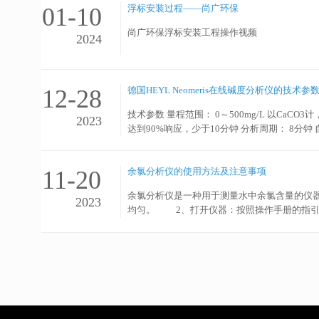
系统处理：用于处理工业冷却水系统中产生的
01-10
浮标安装过程——尚广环保
学药剂来控制。地表水预处理及深度处理：针对有
尚广环保浮标安装工程操作视频
2024
12-28
德国HEYL Neomeris在线碱度分析仪的技术参
技术参数 量程范围： 0～500mg/L 以CaCO3计
2023
达到90%响应，少于10分钟 分析周期： 8分钟
器，负载230VAC, 5A。附加的继电器可通过信号输
止滴漏。 排水连接： 排水管要垂直安放，推荐使用
护，*实现无人值守 ● 具有自诊断功能，可以
11-20
余氯分析仪的使用方法及注意事项
进...
余氯分析仪是一种用于测量水中余氯含量的仪
2023
均匀。 2、打开仪器：按照操作手册的指引
确性。 4、测量样品：将样品倒入仪器中
遵循操作手册：在操作前请认真阅读仪器的操
确使用校准液：校准液的使用和保存应按照说
维护仪器：定期清理和维护仪器可以延长其使用寿