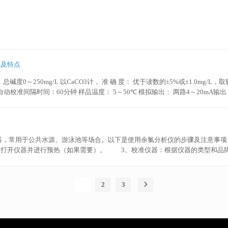
热量，以防止设备过热。常用的方法包括冷却塔和喷水冷却池。抗腐蚀、结垢：
机污染物...
数及特点
，总碱度0～250mg/L 以CaCO3计， 准 确 度： 优于读数的±5%或±1.0mg/L
 自动校准间隔时间：60分钟 样品温度： 5～50℃ 模拟输出： 两路4～20mA
出模块获得。 电源要求： 95～240VAC，50/60 Hz±2 Hz 防护等级： NEM
透气管道。 样品流速： 最大100～2000mL/min 特点 ● 自动校准、自
将异常情况报告给操作人员 ● 每次分析的水样、试剂的消耗量很少，保证系统容易
器，常用于公共水源、游泳池等场合。以下是使用余氯分析仪的步骤及注意事
打开仪器并进行预热（如果需要）。 3、校准仪器：根据仪器的类型和品牌
，按下测量键，等待仪器显示结果。 5、清洁仪器：测量完成后将仪器清
作手册，并按照上面的指示进行操作。 2、选择合适的样品容器：采集样品
明书的要求进行，以避免误差产生。 4、避免交叉污染：为了避免样品之间
1
2
3
命，同...