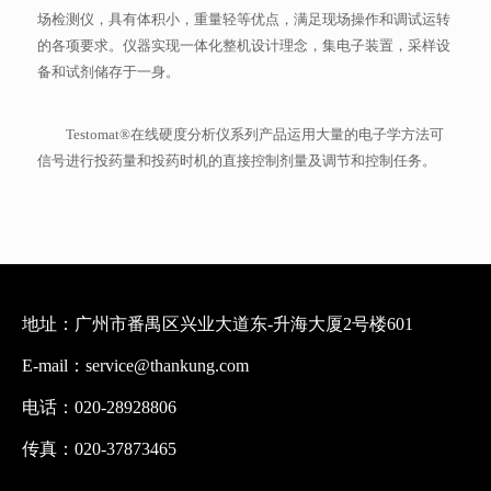
场检测仪，具有体积小，重量轻等优点，满足现场操作和调试运转
的各项要求。仪器实现一体化整机设计理念，集电子装置，采样设
备和试剂储存于一身。
Testomat®在线硬度分析仪系列产品运用大量的电子学方法可
信号进行投药量和投药时机的直接控制剂量及调节和控制任务。
地址：广州市番禺区兴业大道东-升海大厦2号楼601
E-mail：service@thankung.com
电话：020-28928806
传真：020-37873465