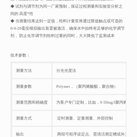
◆ 试剂与调节剂为同一厂家预制，保证过程测量和实验室分析之
间的 高度*性
◆ 当测量结果达到一定值，给料计量泵将通过限值触点或可选的
0/4-20毫安模拟输出装置被激活，确保水中始终有足够的化学调节
剂， 防止化学调节剂给料过量的同时，大大降低了监测成本
技术参数：
测量方法
分光光度法
测量参数
Polymer，（聚丙烯酸酯，聚合物）
测量范围和精确度
为客户专门定制，比如，0-50mg/l聚丙烯酸酯
测量方式
定时测量、定量测量、外部控制
输出
两组可程序设定点、需清洁测定槽或补充药剂的警报