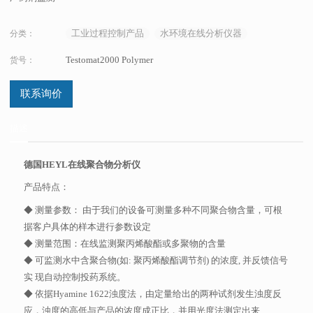
工业过程控制产品
水环境在线分析仪器
分类：
Testomat2000 Polymer
货号：
联系询价
描述
德国HEYL在线聚合物分析仪
产品特点：
◆ 测量参数： 由于我们的设备可测量多种不同聚合物含量，可根
据客户具体的样本进行参数设定
◆ 测量范围：在线监测聚丙烯酸酯或多聚物的含量
◆ 可监测水中含聚合物(如: 聚丙烯酸酯调节剂) 的浓度, 并反馈信号
实 现自动控制投药系统。
◆ 依据Hyamine 1622浊度法，由定量给出的两种试剂发生浊度反
应，浊度的高低与产品的浓度成正比，并用光度法测定出来